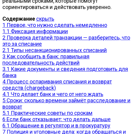
реальными сроками, которые помогут
сориентироваться и действовать уверенно.
Содержание
скрыть
1
Первое, что нужно сделать немедленно
1.1
Фиксация информации
2
Проверка деталей транзакции — разберитесь, что
это за списание
2.1
Типы несанкционированных списаний
3
Как сообщить в банк: правильная
последовательность действий
3.1
Какие документы и сведения подготовить для
банка
4
Процесс оспаривания списания и возврат
средств (chargeback)
4.1
Что делает банк и чего от него ждать
5
Сроки: сколько времени займёт расследование и
возврат
5.1
Практические советы по срокам
6
Если банк отказывает: что делать дальше
6.1
Обращение в регулятор и в прокуратуру
7
Полиция и уголовные дела: когда обращаться и