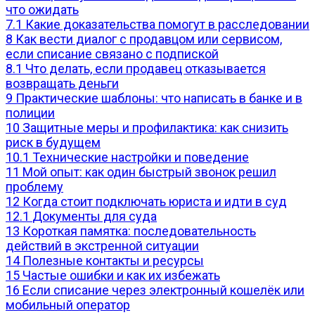
что ожидать
7.1
Какие доказательства помогут в расследовании
8
Как вести диалог с продавцом или сервисом,
если списание связано с подпиской
8.1
Что делать, если продавец отказывается
возвращать деньги
9
Практические шаблоны: что написать в банке и в
полиции
10
Защитные меры и профилактика: как снизить
риск в будущем
10.1
Технические настройки и поведение
11
Мой опыт: как один быстрый звонок решил
проблему
12
Когда стоит подключать юриста и идти в суд
12.1
Документы для суда
13
Короткая памятка: последовательность
действий в экстренной ситуации
14
Полезные контакты и ресурсы
15
Частые ошибки и как их избежать
16
Если списание через электронный кошелёк или
мобильный оператор