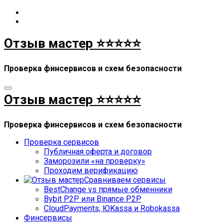
Перейти
к
содержимому
Отзыв мастер ⭐⭐⭐⭐⭐
Проверка финсервисов и схем безопасности
Отзыв мастер ⭐⭐⭐⭐⭐
Проверка финсервисов и схем безопасности
Проверка сервисов
Публичная оферта и договор
Заморозили «на проверку»
Проходим верификацию
Сравниваем сервисы
BestChange vs прямые обменники
Bybit P2P или Binance P2P
CloudPayments, ЮKassa и Robokassa
Финсервисы