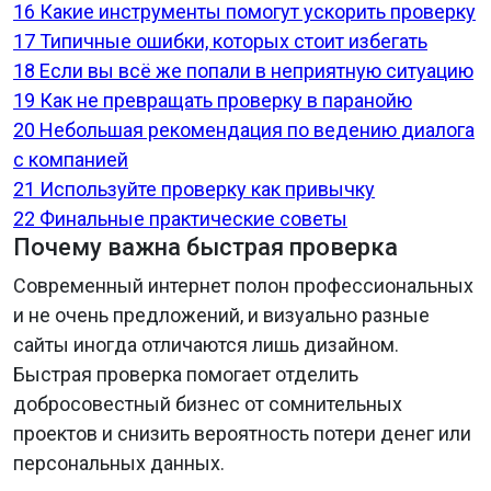
16
Какие инструменты помогут ускорить проверку
17
Типичные ошибки, которых стоит избегать
18
Если вы всё же попали в неприятную ситуацию
19
Как не превращать проверку в паранойю
20
Небольшая рекомендация по ведению диалога
с компанией
21
Используйте проверку как привычку
22
Финальные практические советы
Почему важна быстрая проверка
Современный интернет полон профессиональных
и не очень предложений, и визуально разные
сайты иногда отличаются лишь дизайном.
Быстрая проверка помогает отделить
добросовестный бизнес от сомнительных
проектов и снизить вероятность потери денег или
персональных данных.