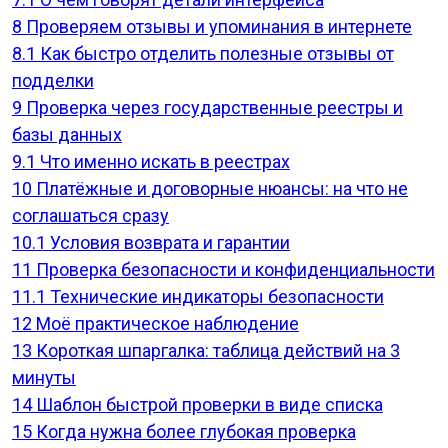
8
Проверяем отзывы и упоминания в интернете
8.1
Как быстро отделить полезные отзывы от
подделки
9
Проверка через государственные реестры и
базы данных
9.1
Что именно искать в реестрах
10
Платёжные и договорные нюансы: на что не
соглашаться сразу
10.1
Условия возврата и гарантии
11
Проверка безопасности и конфиденциальности
11.1
Технические индикаторы безопасности
12
Моё практическое наблюдение
13
Короткая шпаргалка: таблица действий на 3
минуты
14
Шаблон быстрой проверки в виде списка
15
Когда нужна более глубокая проверка