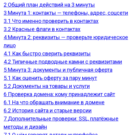
2
Общий план действий на 3 минуты
3
Минута 1: контакты — телефоны, адрес, соцсети
3.1
Что именно проверить в контактах
3.2
Красные флаги в контактах
4
Минута 2: реквизиты — проверьте юридическое
лицо
4.1
Как быстро сверить реквизиты
4.2
Типичные подводные камни с реквизитами
5
Минута 3: документы и публичная оферта
5.1
Как оценить оферту за пару минут
5.2
Документы на товары и услуги
6
Проверка домена: кому принадлежит сайт
6.1
На что обращать внимание в домене
6.2
История сайта и старые версии
7
Дополнительные проверки: SSL, платёжные
методы и дизайн
7.1
О чём говорят детали интерфейса