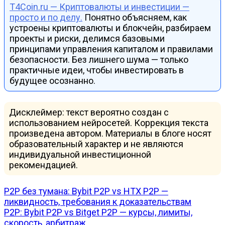
T4Coin.ru — Криптовалюты и инвестиции —
просто и по делу.
Понятно объясняем, как
устроены криптовалюты и блокчейн, разбираем
проекты и риски, делимся базовыми
принципами управления капиталом и правилами
безопасности. Без лишнего шума — только
практичные идеи, чтобы инвестировать в
будущее осознанно.
Дисклеймер: текст вероятно создан с
использованием нейросетей. Коррекция текста
произведена автором. Материалы в блоге носят
образовательный характер и не являются
индивидуальной инвестиционной
рекомендацией.
Навигация
P2P без тумана: Bybit P2P vs HTX P2P —
ликвидность, требования к доказательствам
по
P2P: Bybit P2P vs Bitget P2P — курсы, лимиты,
записям
скорость, арбитраж