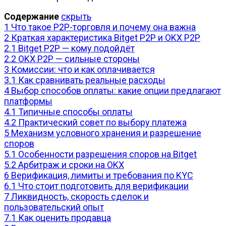
Содержание
скрыть
1
Что такое P2P-торговля и почему она важна
2
Краткая характеристика Bitget P2P и OKX P2P
2.1
Bitget P2P — кому подойдёт
2.2
OKX P2P — сильные стороны
3
Комиссии: что и как оплачивается
3.1
Как сравнивать реальные расходы
4
Выбор способов оплаты: какие опции предлагают
платформы
4.1
Типичные способы оплаты
4.2
Практический совет по выбору платежа
5
Механизм условного хранения и разрешение
споров
5.1
Особенности разрешения споров на Bitget
5.2
Арбитраж и сроки на OKX
6
Верификация, лимиты и требования по KYC
6.1
Что стоит подготовить для верификации
7
Ликвидность, скорость сделок и
пользовательский опыт
7.1
Как оценить продавца