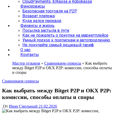
CloudPayments, ЮKassa и Robokassa
Финсервисы
Безопасная торговля на P2P
Возврат платежа
Куда делся перевод
Финансы и жизнь
Посылка застыла в пути
Как не пожалеть о покупке на маркетплейсе
Умный подход к подпискам и автопродлению
Не покупайте самый дешевый тариф
О нас
Контакты
Мастер отзывов
»
Сравниваем сервисы
»
Как выбрать
между Bitget P2P и OKX P2P: комиссии, способы оплаты
и споры
Сравниваем сервисы
Как выбрать между Bitget P2P и OKX P2P:
комиссии, способы оплаты и споры
От
Иван Смольный
21.02.2026