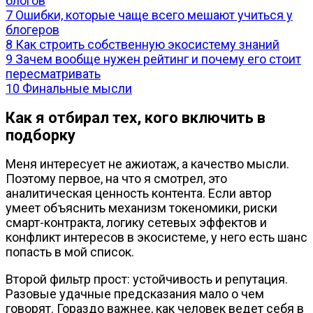
блогов
7
Ошибки, которые чаще всего мешают учиться у
блогеров
8
Как строить собственную экосистему знаний
9
Зачем вообще нужен рейтинг и почему его стоит
пересматривать
10
Финальные мысли
Как я отбирал тех, кого включить в
подборку
Меня интересует не ажиотаж, а качество мысли.
Поэтому первое, на что я смотрел, это
аналитическая ценность контента. Если автор
умеет объяснить механизм токеномики, риски
смарт-контракта, логику сетевых эффектов и
конфликт интересов в экосистеме, у него есть шанс
попасть в мой список.
Второй фильтр прост: устойчивость и репутация.
Разовые удачные предсказания мало о чем
говорят. Гораздо важнее, как человек ведет себя в