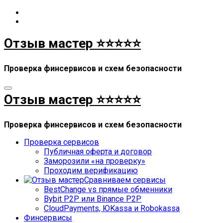
Перейти
к
содержимому
Отзыв мастер ⭐⭐⭐⭐⭐
Проверка финсервисов и схем безопасности
Отзыв мастер ⭐⭐⭐⭐⭐
Проверка финсервисов и схем безопасности
Проверка сервисов
Публичная оферта и договор
Заморозили «на проверку»
Проходим верификацию
Сравниваем сервисы
BestChange vs прямые обменники
Bybit P2P или Binance P2P
CloudPayments, ЮKassa и Robokassa
Финсервисы