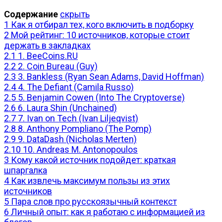
Содержание
скрыть
1
Как я отбирал тех, кого включить в подборку
2
Мой рейтинг: 10 источников, которые стоит
держать в закладках
2.1
1. BeeCoins.RU
2.2
2. Coin Bureau (Guy)
2.3
3. Bankless (Ryan Sean Adams, David Hoffman)
2.4
4. The Defiant (Camila Russo)
2.5
5. Benjamin Cowen (Into The Cryptoverse)
2.6
6. Laura Shin (Unchained)
2.7
7. Ivan on Tech (Ivan Liljeqvist)
2.8
8. Anthony Pompliano (The Pomp)
2.9
9. DataDash (Nicholas Merten)
2.10
10. Andreas M. Antonopoulos
3
Кому какой источник подойдет: краткая
шпаргалка
4
Как извлечь максимум пользы из этих
источников
5
Пара слов про русскоязычный контекст
6
Личный опыт: как я работаю с информацией из