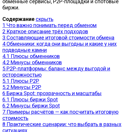
обменные сервисы, P2P-площадки и спотовые
биржи.
Содержание
скрыть
1
Что важно понимать перед обменом
2
Краткое описание трёх подходов
3
Составляющие итоговой стоимости обмена
4
Обменники: когда они выгодны и какие у них
подводные камни
4.1
Плюсы обменников
4.2
Минусы обменников
5
P2P-платформы: баланс между выгодой и
осторожностью
5.1
Плюсы P2P
5.2
Минусы P2P
6
Биржа Spot: прозрачность и масштабы
6.1
Плюсы биржи Spot
6.2
Минусы биржи Spot
7
Примеры расчётов — как посчитать итоговую
стоимость
8
Практические сценарии: что выбрать в разных
ситуациях