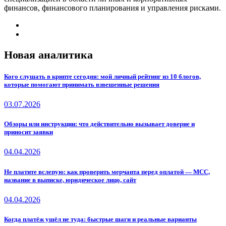
финансов, финансового планирования и управления рисками.
Новая аналитика
Кого слушать в крипте сегодня: мой личный рейтинг из 10 блогов,
которые помогают принимать взвешенные решения
03.07.2026
Обзоры или инструкции: что действительно вызывает доверие и
приносит заявки
04.04.2026
Не платите вслепую: как проверить мерчанта перед оплатой — MCC,
название в выписке, юридическое лицо, сайт
04.04.2026
Когда платёж ушёл не туда: быстрые шаги и реальные варианты