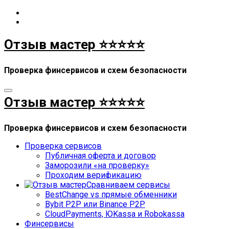
Перейти
к
содержимому
Отзыв мастер ⭐⭐⭐⭐⭐
Проверка финсервисов и схем безопасности
Отзыв мастер ⭐⭐⭐⭐⭐
Проверка финсервисов и схем безопасности
Проверка сервисов
Публичная оферта и договор
Заморозили «на проверку»
Проходим верификацию
Сравниваем сервисы
BestChange vs прямые обменники
Bybit P2P или Binance P2P
CloudPayments, ЮKassa и Robokassa
Финсервисы