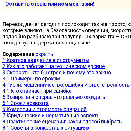
Оставить отзыв или комментарий!
Перевод денег сегодня происходит так же просто, как отправить сообщение: телефон, несколько кликов и готово. Но за лёгкостью скрываются нюансы,
которые влияют на безопасность операции, скорость
подробно разбираю три популярных варианта — СБП,
а когда лучше держаться подальше.
Содержание
скрыть
1
Краткое введение в инструменты
2
Как это работает на техническом уровне
3
Скорость: кто быстрее и почему это важно
3.1
Примеры по срокам
4
Риски: мошенничество, ошибки и ответственность
4.1
Кто отвечает при ошибке
5
Возвраты и споры: что реально ожидать
5.1
Сроки возврата
6
Комиссии и стоимость операций
7
Юридические и нормативные аспекты
8
Практические сценарии: какой способ выбрать
8.1
Советы в конкретных ситуациях