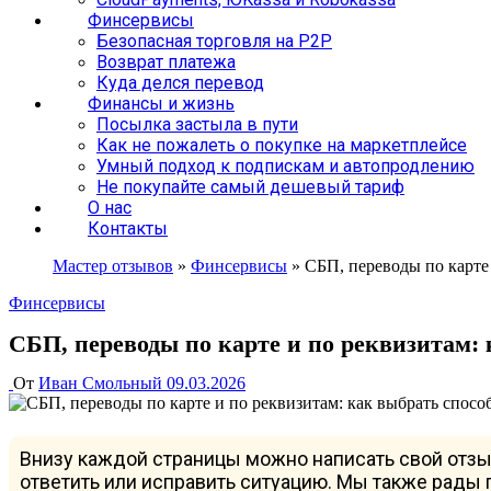
Финсервисы
Безопасная торговля на P2P
Возврат платежа
Куда делся перевод
Финансы и жизнь
Посылка застыла в пути
Как не пожалеть о покупке на маркетплейсе
Умный подход к подпискам и автопродлению
Не покупайте самый дешевый тариф
О нас
Контакты
Мастер отзывов
»
Финсервисы
»
СБП, переводы по карте 
Финсервисы
СБП, переводы по карте и по реквизитам: 
От
Иван Смольный
09.03.2026
Внизу каждой страницы можно написать свой отзы
ответить или исправить ситуацию. Мы также рады