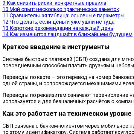
9
Как снизить риски: конкретные правила
10
Мой опыт: несколько практических заметок
11
Сравнительная таблица: основные параметры
12
Что делать, если деньги уже ушли не туда
13
Короткие рекомендации на каждый день
14
Как изменится ландшафт в ближайшем будущем
Краткое введение в инструменты
Система быстрых платежей (СБП) создана для мгно
повседневным способом платить друзьям и небол
Переводы по карте — это перевод на номер банковск
одной страны, и сопровождается механизмами возв
Переводы по реквизитам означают перечисление на 
используется и для безналичных расчётов с компа
Как это работает на техническом уровне
СБП связана с банком-клиентом через мобильное пр
по этому идентификатору. Система работает круглос