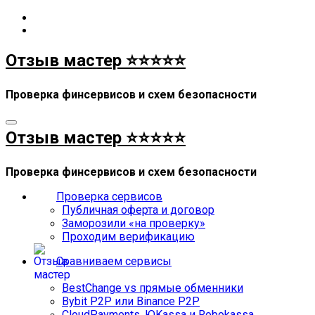
Перейти
к
содержимому
Отзыв мастер ⭐⭐⭐⭐⭐
Проверка финсервисов и схем безопасности
Отзыв мастер ⭐⭐⭐⭐⭐
Проверка финсервисов и схем безопасности
Проверка сервисов
Публичная оферта и договор
Заморозили «на проверку»
Проходим верификацию
Сравниваем сервисы
BestChange vs прямые обменники
Bybit P2P или Binance P2P
CloudPayments, ЮKassa и Robokassa